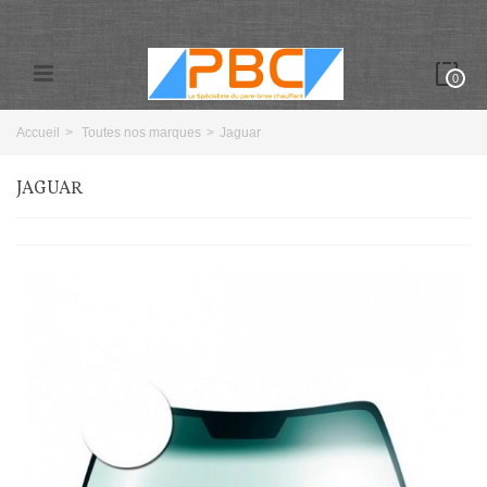
0
Accueil
>
Toutes nos marques
>
Jaguar
JAGUAR